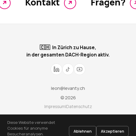
Kontakt
Fragen?
↗
↗
🇨🇭
In Zürich zu Hause,
in der gesamten DACH-Region aktiv.
leon@levanty.ch
© 2026
Impressum
|
Datenschutz
Diese Website verwendet
Cookies für anonyme
WebMCP ready
Ablehnen
Akzeptieren
Besucheranalysen.