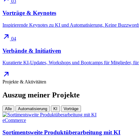
03
Vorträge & Keynotes
Inspirierende Keynotes zu KI und Automatisierung. Keine Buzzwords,
04
Verbände & Initiativen
Kuratierte KI-Updates, Workshops und Bootcamps für Mitglieder, für 
Projekte & Aktivitäten
Auszug meiner
Projekte
Alle
Automatisierung
KI
Vorträge
eCommerce
Sortimentsweite Produktüberarbeitung mit KI