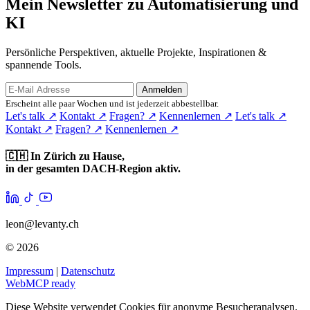
Mein Newsletter zu Automatisierung und
KI
Persönliche Perspektiven, aktuelle Projekte, Inspirationen &
spannende Tools.
Anmelden
Erscheint alle paar Wochen und ist jederzeit abbestellbar.
Let's talk
↗
Kontakt
↗
Fragen?
↗
Kennenlernen
↗
Let's talk
↗
Kontakt
↗
Fragen?
↗
Kennenlernen
↗
🇨🇭
In Zürich zu Hause,
in der gesamten DACH-Region aktiv.
leon@levanty.ch
© 2026
Impressum
|
Datenschutz
WebMCP ready
Diese Website verwendet Cookies für anonyme Besucheranalysen.