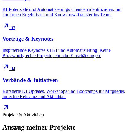
KI-Potenziale und Automatisierungs-Chancen identifizieren, mit
konkreten Ergebnissen und Know-how-Transfer ins Team.
03
Vorträge & Keynotes
Inspirierende Keynotes zu KI und Automatisierung. Keine
Buzzwords, echte Projekte, ehrliche Einschätzungen.
04
Verbände & Initiativen
Kuratierte KI-Updates, Workshops und Bootcamps für Mitglieder,
für echte Relevanz und Aktualität.
Projekte & Aktivitäten
Auszug meiner
Projekte