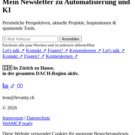
Mein Newsletter zu Automatisierung und
KI
Persönliche Perspektiven, aktuelle Projekte, Inspirationen &
spannende Tools.
Anmelden
Erscheint alle paar Wochen und ist jederzeit abbestellbar.
Let's talk
↗
Kontakt
↗
Fragen?
↗
Kennenlernen
↗
Let's talk
↗
Kontakt
↗
Fragen?
↗
Kennenlernen
↗
🇨🇭
In Zürich zu Hause,
in der gesamten DACH-Region aktiv.
leon@levanty.ch
© 2026
Impressum
|
Datenschutz
WebMCP ready
Diese Website verwendet Cookies für anonyme Besucheranalysen.