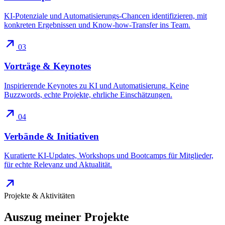
KI-Potenziale und Automatisierungs-Chancen identifizieren, mit
konkreten Ergebnissen und Know-how-Transfer ins Team.
03
Vorträge & Keynotes
Inspirierende Keynotes zu KI und Automatisierung. Keine
Buzzwords, echte Projekte, ehrliche Einschätzungen.
04
Verbände & Initiativen
Kuratierte KI-Updates, Workshops und Bootcamps für Mitglieder,
für echte Relevanz und Aktualität.
Projekte & Aktivitäten
Auszug meiner
Projekte